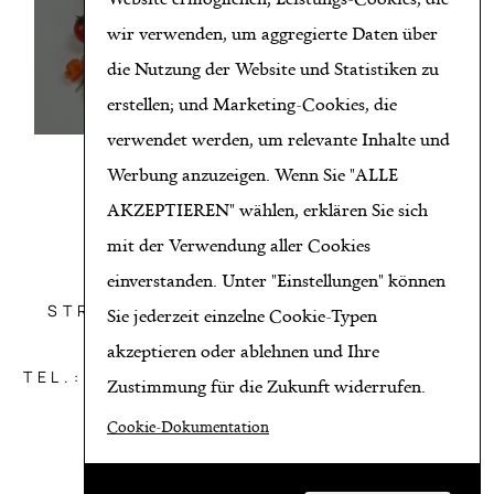
wir verwenden, um aggregierte Daten über
die Nutzung der Website und Statistiken zu
erstellen; und Marketing-Cookies, die
verwendet werden, um relevante Inhalte und
Werbung anzuzeigen. Wenn Sie "ALLE
AKZEPTIEREN" wählen, erklären Sie sich
mit der Verwendung aller Cookies
einverstanden. Unter "Einstellungen" können
OBST AICHINGER GMBH
STRATZDORFER STRASSE 21, 3494
Sie jederzeit einzelne Cookie-Typen
THEISS BEI KREMS
akzeptieren oder ablehnen und Ihre
TEL.: +43 2735/8650*HANDY: +43 664
Zustimmung für die Zukunft widerrufen.
39 13 999*E-MAIL:
ERNST@AICHINGER.CO.AT
Cookie-Dokumentation