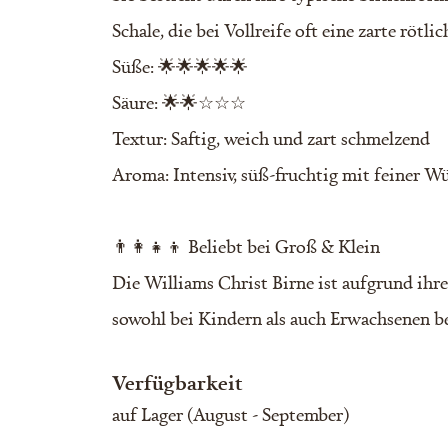
Schale, die bei Vollreife oft eine zarte röt
Süße: 🌟🌟🌟🌟🌟
Säure: 🌟🌟☆☆☆
Textur: Saftig, weich und zart schmelzend
Aroma: Intensiv, süß-fruchtig mit feiner W
👨‍👩‍👧‍👦 Beliebt bei Groß & Klein
Die Williams Christ Birne ist aufgrund ihr
sowohl bei Kindern als auch Erwachsenen be
Verfügbarkeit
auf Lager (August - September)