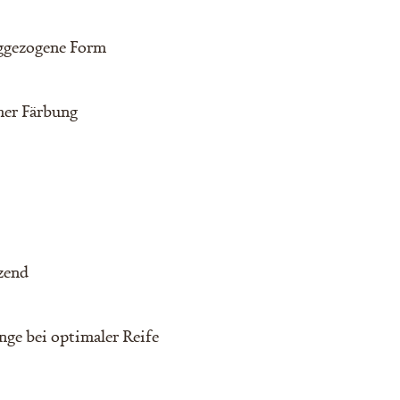
nggezogene Form
cher Färbung
lzend
nge bei optimaler Reife