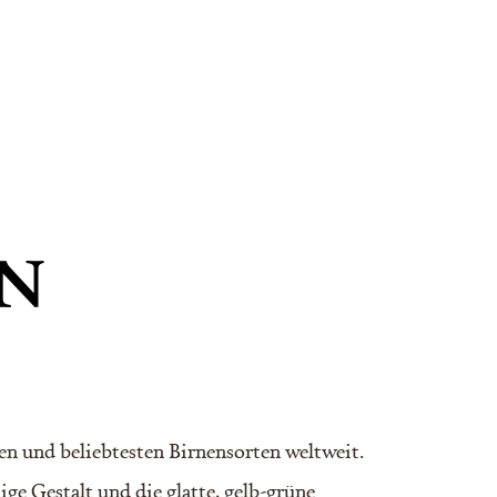
EN
en und beliebtesten Birnensorten weltweit.
ige Gestalt und die glatte, gelb-grüne