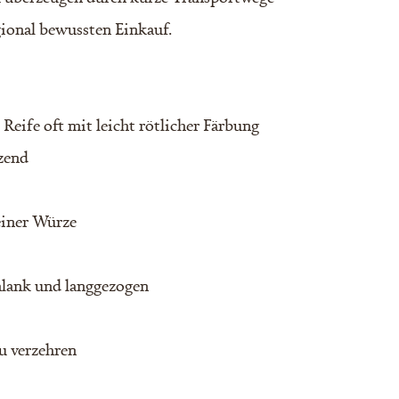
egional bewussten Einkauf.
 Reife oft mit leicht rötlicher Färbung
lzend
einer Würze
hlank und langgezogen
zu verzehren