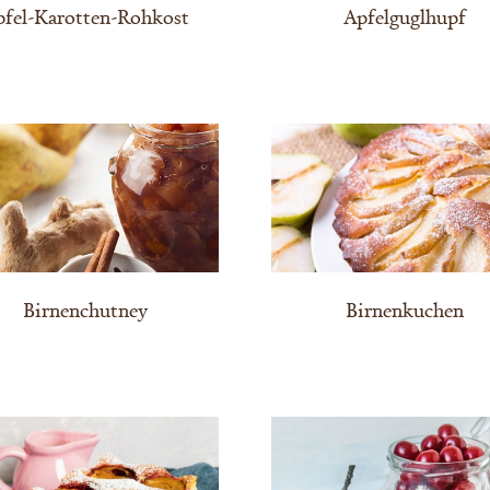
pfel-Karotten-Rohkost
Apfelguglhupf
Birnenchutney
Birnenkuchen