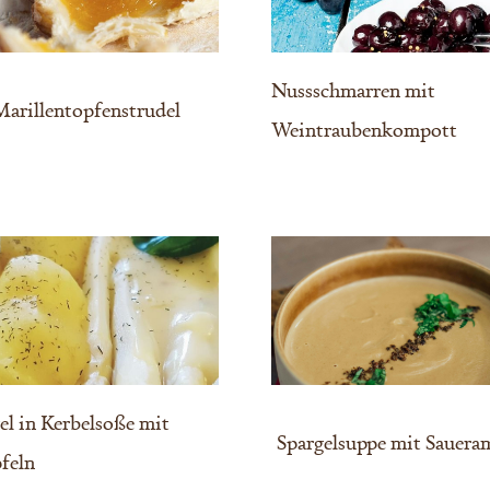
Nussschmarren mit
arillentopfenstrudel
Weintraubenkompott
el in Kerbelsoße mit
Spargelsuppe mit Sauera
feln