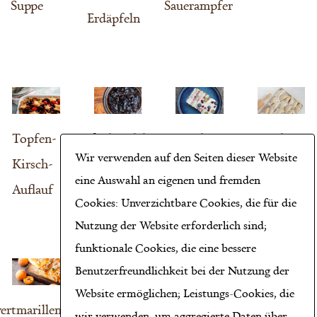
Suppe
Sauerampfer
Erdäpfeln
Topfen-
Topfenknödel
Trauben-
Trauben-
Wir verwenden auf den Seiten dieser Website
Kirsch-
mit
Joghurt-
Nuss-
eine Auswahl an eigenen und fremden
Auflauf
Zwetschkenröster
Kuchen
Tascherln
Cookies: Unverzichtbare Cookies, die für die
Nutzung der Website erforderlich sind;
funktionale Cookies, die eine bessere
Benutzerfreundlichkeit bei der Nutzung der
Website ermöglichen; Leistungs-Cookies, die
wertmarillenkuchen
Weingelee
Zwetschkenmarmelade
wir verwenden, um aggregierte Daten über