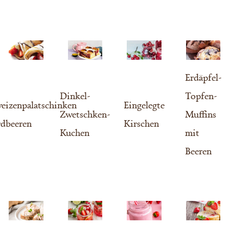
Erdäpfel-
Dinkel-
Topfen-
eizenpalatschinken
Eingelegte
Zwetschken-
Muffins
rdbeeren
Kirschen
Kuchen
mit
Beeren