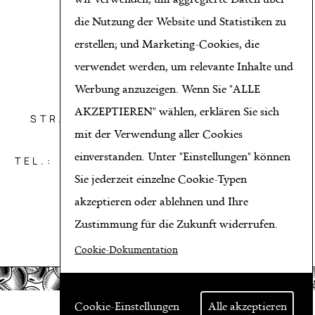
die Nutzung der Website und Statistiken zu
erstellen; und Marketing-Cookies, die
verwendet werden, um relevante Inhalte und
Werbung anzuzeigen. Wenn Sie "ALLE
OBST AICHINGER GMBH
AKZEPTIEREN" wählen, erklären Sie sich
STRATZDORFER STRASSE 21, 3494
THEISS BEI KREMS
mit der Verwendung aller Cookies
einverstanden. Unter "Einstellungen" können
TEL.: +43 2735/8650*HANDY: +43 664
39 13 999*E-MAIL:
Sie jederzeit einzelne Cookie-Typen
ERNST@AICHINGER.CO.AT
akzeptieren oder ablehnen und Ihre
Zustimmung für die Zukunft widerrufen.
Cookie-Dokumentation
Cookie-Einstellungen
Alle akzeptieren