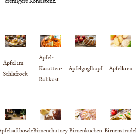
cremigere Konsistenz.
Apfel-
Äpfel im
Karotten-
Apfelguglhupf
Apfelkren
Schlafrock
Rohkost
Apfelsaftbowle
Birnenchutney
Birnenkuchen
Birnenstrude