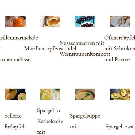
rillenmarmelade
Ofenerdäpfe
Nussschmarren mit
t
Marillentopfenstrudel
mit Schinke
Weintraubenkompott
tronenmelisse
und Porree
Spargel in
Sellerie-
Spargelsuppe
Kerbelsoße
Erdäpfel-
mit
Spargeltoast
mit