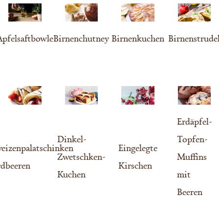
Apfelsaftbowle
Birnenchutney
Birnenkuchen
Birnenstrude
Erdäpfel-
Dinkel-
Topfen-
eizenpalatschinken
Eingelegte
Zwetschken-
Muffins
rdbeeren
Kirschen
Kuchen
mit
Beeren