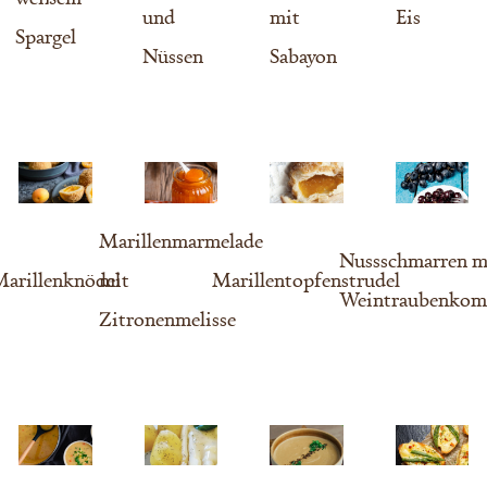
und
mit
Eis
Spargel
Nüssen
Sabayon
Marillenmarmelade
Nussschmarren m
arillenknödel
mit
Marillentopfenstrudel
Weintraubenkom
Zitronenmelisse