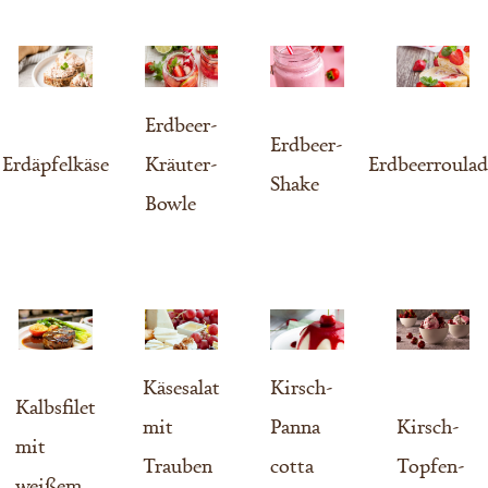
Erdbeer-
Erdbeer-
Erdäpfelkäse
Kräuter-
Erdbeerroulad
Shake
Bowle
Käsesalat
Kirsch-
Kalbsfilet
mit
Panna
Kirsch-
mit
Trauben
cotta
Topfen-
weißem