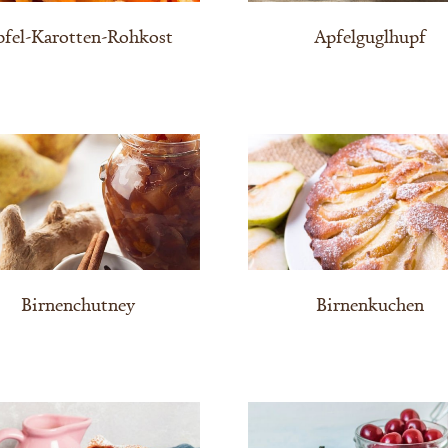
pfel-Karotten-Rohkost
Apfelguglhupf
Birnenchutney
Birnenkuchen