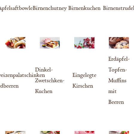
Apfelsaftbowle
Birnenchutney
Birnenkuchen
Birnenstrude
Erdäpfel-
Dinkel-
Topfen-
eizenpalatschinken
Eingelegte
Zwetschken-
Muffins
rdbeeren
Kirschen
Kuchen
mit
Beeren