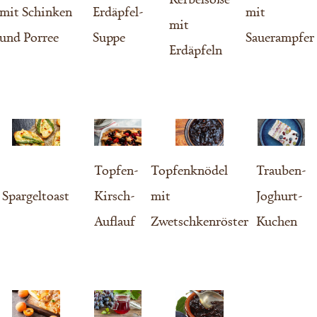
mit Schinken
Erdäpfel-
mit
mit
und Porree
Suppe
Sauerampfer
Erdäpfeln
Topfen-
Topfenknödel
Trauben-
Spargeltoast
Kirsch-
mit
Joghurt-
Auflauf
Zwetschkenröster
Kuchen