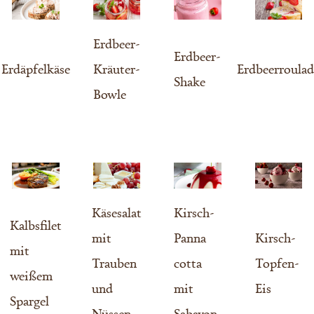
Erdbeer-
Erdbeer-
Erdäpfelkäse
Kräuter-
Erdbeerroulad
Shake
Bowle
Käsesalat
Kirsch-
Kalbsfilet
mit
Panna
Kirsch-
mit
Trauben
cotta
Topfen-
weißem
und
mit
Eis
Spargel
Nüssen
Sabayon