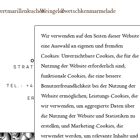
wertmarillenkuchen
Weingelee
Zwetschkenmarmelade
Wir verwenden auf den Seiten dieser Website
eine Auswahl an eigenen und fremden
Cookies: Unverzichtbare Cookies, die für die
OBST AICHINGER GMBH
Nutzung der Website erforderlich sind;
STRATZDORFER STRASSE 21, 3494
THEISS BEI KREMS
funktionale Cookies, die eine bessere
Benutzerfreundlichkeit bei der Nutzung der
TEL.: +43 2735/8650*HANDY: +43 664
39 13 999*E-MAIL:
Website ermöglichen; Leistungs-Cookies, die
ERNST@AICHINGER.CO.AT
wir verwenden, um aggregierte Daten über
die Nutzung der Website und Statistiken zu
erstellen; und Marketing-Cookies, die
verwendet werden, um relevante Inhalte und