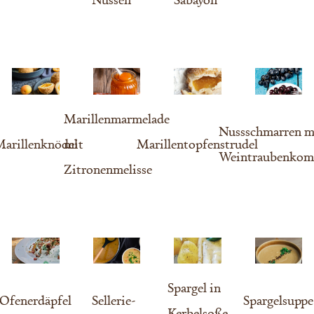
Marillenmarmelade
Nussschmarren m
arillenknödel
mit
Marillentopfenstrudel
Weintraubenkom
Zitronenmelisse
Spargel in
Ofenerdäpfel
Sellerie-
Spargelsuppe
Kerbelsoße